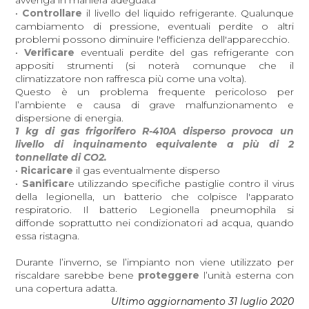
avvenga in maniera adeguata
•
Controllare
il livello del liquido refrigerante. Qualunque
cambiamento di pressione, eventuali perdite o altri
problemi possono diminuire l'efficienza dell'apparecchio.
•
Verificare
eventuali perdite del gas refrigerante con
appositi strumenti (si noterà comunque che il
climatizzatore non raffresca più come una volta).
Questo è un problema frequente pericoloso per
l’ambiente e causa di grave malfunzionamento e
dispersione di energia.
1 kg di gas frigorifero R-410A disperso provoca un
livello di inquinamento equivalente a più di 2
tonnellate di CO2.
•
Ricaricare
il gas eventualmente disperso
•
Sanificar
e utilizzando specifiche pastiglie contro il virus
della legionella, un batterio che colpisce l'apparato
respiratorio. Il batterio Legionella pneumophila si
diffonde soprattutto nei condizionatori ad acqua, quando
essa ristagna.
Durante l’inverno, se l’impianto non viene utilizzato per
riscaldare sarebbe bene
proteggere
l’unità esterna con
una copertura adatta.
Ultimo aggiornamento 31 luglio 2020